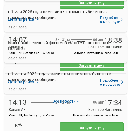
Загрузить цену
с 1 мая 2026 года изменяется стоимость билетов в
пригородном сообщении
Подробнее
Детали рейса
о маршруте
23.04.2026
14:07
18:38
06 авг
3 ч. 31 м
Массовый песенный флешмоб «КанТЭТ поет песни о
Канаш АВ
Большое Нагаткино
Победе!»
Канаш АВ, Зелёная ул., 1А, Канаш
Большое Нагаткино с., село Большое Нагаткино, Россия
—
06.05.2022
руб.
Загрузить цену
с 1 марта 2022 года изменяется стоимость билетов в
пригородном сообщении
Подробнее
Детали рейса
о маршруте
25.04.2022
14:13
17:34
Все новости »
06 авг
2 ч. 21 м
Канаш АВ
Большое Нагаткино
Канаш АВ, Зелёная ул., 1А, Канаш
Большое Нагаткино с., село Большое Нагаткино, Россия
—
руб.
Загрузить цену