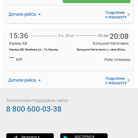
Подробнее
Детали рейса
о маршруте
15:36
20:08
06 авг
3 ч. 32 м
Канаш АВ
Большое Нагаткино
Канаш АВ, Зелёная ул., 1А, Канаш
Большое Нагаткино с., село Большое Нагаткино, Россия
—
руб.
Рейс отменен
Подробнее
Детали рейса
о маршруте
16:42
21:07
Техническая поддержка сайта
06 авг
3 ч. 25 м
8 800 600-03-38
Канаш АВ
Большое Нагаткино
Канаш АВ, Зелёная ул., 1А, Канаш
Большое Нагаткино с., село Большое Нагаткино, Россия
—
руб.
Загрузить цену