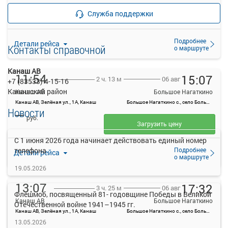
—
Продажа билетов
руб.
Служба поддержки
прекращена
Подробнее
Детали рейса
Контакты справочной
о маршруте
Канаш АВ
11:54
15:07
06 авг
2 ч. 13 м
+7 (83533) 4-15-16
Канашский район
Канаш АВ
Большое Нагаткино
Канаш АВ, Зелёная ул., 1А, Канаш
Большое Нагаткино с., село Большое Нагаткино, Россия
Новости
—
руб.
Загрузить цену
C 1 июня 2026 года начинает действовать единый номер
Подробнее
телефона
Детали рейса
о маршруте
19.05.2026
13:07
17:32
06 авг
3 ч. 25 м
Флешмоб, посвященный 81- годовщине Победы в Великой
Канаш АВ
Большое Нагаткино
Отечественной войне 1941–1945 гг.
Канаш АВ, Зелёная ул., 1А, Канаш
Большое Нагаткино с., село Большое Нагаткино, Россия
—
13.05.2026
руб.