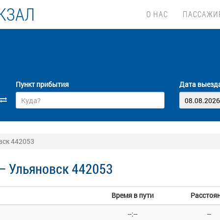
КЗАЛ
О НАС
ПАССАЖИ
Пункт прибытия
Дата выезд
вск 442053
— Ульяновск 442053
Время в пути
Расстоя
--:--
--