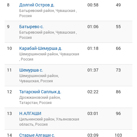
8
Долгий Остров д.
00:58
49
Батыревский район, Чувашская ,
Россия
9
Батырево с.
01:06
55
Батыревский район, Чувашская ,
Россия
10
Карабай-Шемурша д.
01:18
66
Шемуршинский район, Чувашская
, Россия
11
Шемурша с.
01:37
73
Шемуршинский район,
Чувашская, Россия
12
Татарский Саплык д.
02:22
86
Дрожжановский район,
Татарстан, Россия
13
Н.АЛГАШИ
03:01
96
Цильнинский район, Ульяновская
область, Россия
14
Старые Алгаши с.
03:09
103