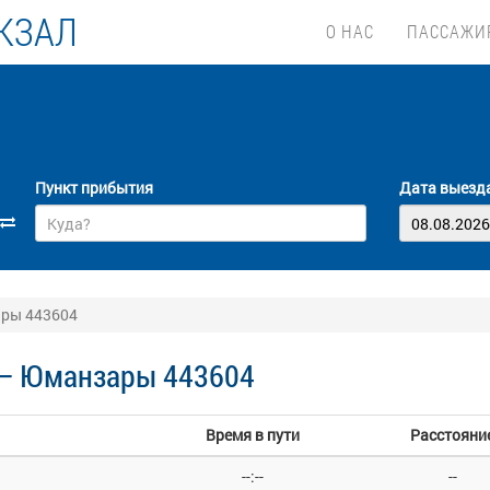
КЗАЛ
О НАС
ПАССАЖИ
Пункт прибытия
Дата выезд
ары 443604
 — Юманзары 443604
Время в пути
Расстояни
--:--
--