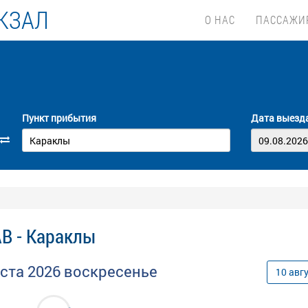
КЗАЛ
О НАС
ПАССАЖИ
Пункт прибытия
Дата выезд
В - Караклы
уста
2026
воскресенье
10
авг