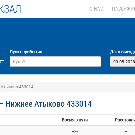
КЗАЛ
О НАС
ПАССАЖИ
Пункт прибытия
Дата выезд
 Атыково 433014
— Нижнее Атыково 433014
Время в пути
Расстоян
--:--
--