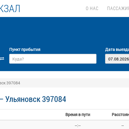
КЗАЛ
О НАС
ПАССАЖИ
Пункт прибытия
Дата выезд
вск 397084
— Ульяновск 397084
Время в пути
Расстоя
--:--
--