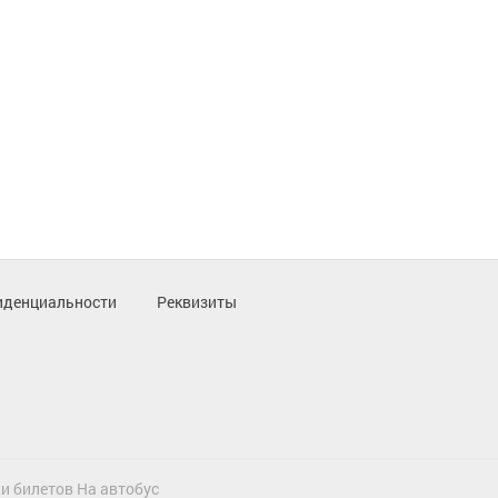
иденциальности
Реквизиты
и билетов На автобус