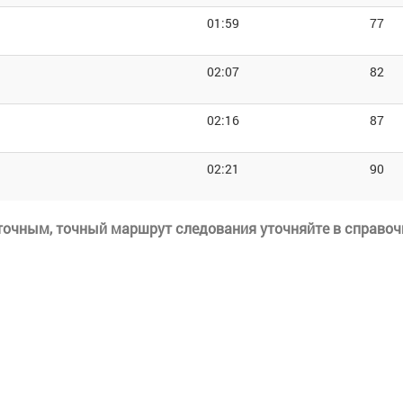
01:59
77
02:07
82
02:16
87
02:21
90
еточным, точный маршрут следования уточняйте в справоч