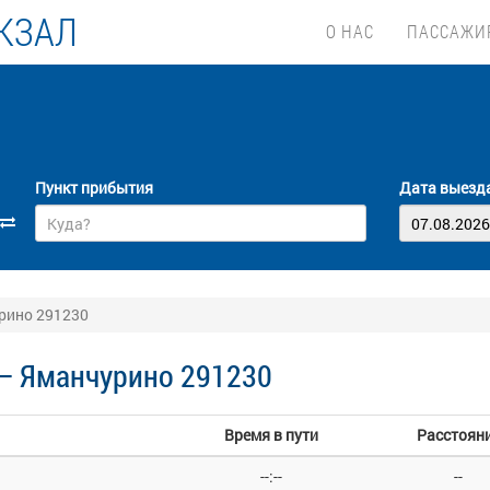
КЗАЛ
О НАС
ПАССАЖИ
Пункт прибытия
Дата выезд
рино 291230
— Яманчурино 291230
Время в пути
Расстоян
--:--
--