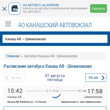
НА АВТОБУС на ANDROID
Билеты на автобус в мобильном приложении
Скачать
НА АВТОБУС
АО КАНАШСКИЙ АВТОВОКЗАЛ
Главная
Автобус Канаш АВ - Шемалаково
Расписание автобуса Канаш АВ - Шемалаково
07 августа
06
авг
08
авг
пятница
15:42
17:58
07 авг
2 ч. 16 м
Канаш АВ
Шемалаково
Канаш АВ, Зелёная ул., 1А, Канаш
Шемалаково с., село Шемалаково, Россия
—
руб.