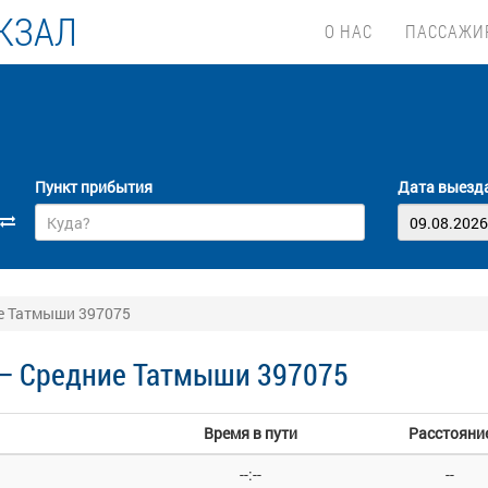
КЗАЛ
О НАС
ПАССАЖИ
Пункт прибытия
Дата выезд
е Татмыши 397075
 — Средние Татмыши 397075
Время в пути
Расстояни
--:--
--