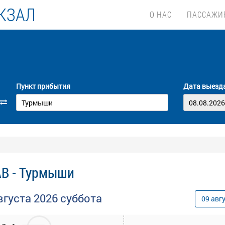
КЗАЛ
О НАС
ПАССАЖИ
Пункт прибытия
Дата выезд
АВ - Турмыши
вгуста
2026
суббота
09
авг