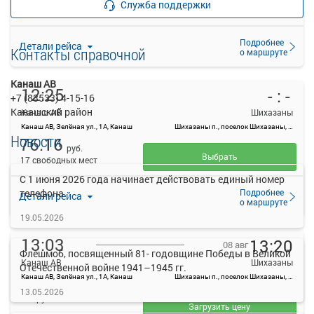
Служба поддержки
прекращена
Подробнее
Детали рейса
Контакты справочной
о маршруте
Канаш АВ
12:25
- : -
+7 (83533) 4-15-16
Канашский район
Канаш АВ
Шихазаны
Канаш АВ, Зелёная ул., 1А, Канаш
Шихазаны п., поселок Шихазаны, Россия
Новости
76.16
руб.
Выбрать
17 свободных мест
C 1 июня 2026 года начинает действовать единый номер
Подробнее
телефона
Детали рейса
о маршруте
19.05.2026
13:03
13:20
08 авг
Флешмоб, посвященный 81- годовщине Победы в Великой
Канаш АВ
Шихазаны
Отечественной войне 1941–1945 гг.
Канаш АВ, Зелёная ул., 1А, Канаш
Шихазаны п., поселок Шихазаны, Россия
—
13.05.2026
руб.
Загрузить цену