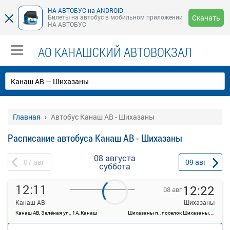
НА АВТОБУС на ANDROID
Билеты на автобус в мобильном приложении
Скачать
НА АВТОБУС
АО КАНАШСКИЙ АВТОВОКЗАЛ
Главная
Автобус Канаш АВ - Шихазаны
Расписание автобуса Канаш АВ - Шихазаны
08 августа
07
авг
09
авг
суббота
12:11
12:22
08 авг
Канаш АВ
Шихазаны
Канаш АВ, Зелёная ул., 1А, Канаш
Шихазаны п., поселок Шихазаны, Россия
—
Продажа билетов
руб.