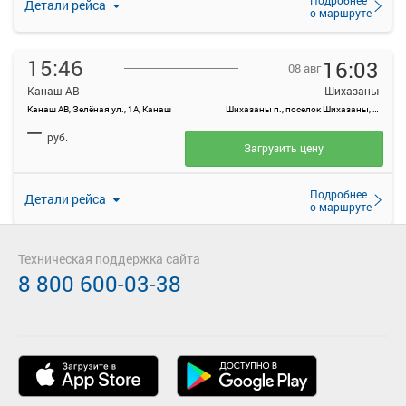
Детали рейса
о маршруте
15:46
16:03
08 авг
Канаш АВ
Шихазаны
Канаш АВ, Зелёная ул., 1А, Канаш
Шихазаны п., поселок Шихазаны, Россия
—
руб.
Загрузить цену
Подробнее
Детали рейса
о маршруте
17:21
17:40
Техническая поддержка сайта
08 авг
8 800 600-03-38
Канаш АВ
Шихазаны
Канаш АВ, Зелёная ул., 1А, Канаш
Шихазаны п., поселок Шихазаны, Россия
—
руб.
Загрузить цену
Подробнее
Детали рейса
о маршруте