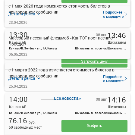
с 1 мая 2026 года изменяется стоимость билетов в
пригородном сообщении
Подробнее
Детали рейса
о маршруте
23.04.2026
13:30
13:46
08 авг
Массовый песенный флешмоб «КанТЭТ поет песни о
Канаш АВ
Шихазаны
Победе!»
Канаш АВ, Зелёная ул., 1А, Канаш
Шихазаны п., поселок Шихазаны, Россия
—
06.05.2022
руб.
Загрузить цену
с 1 марта 2022 года изменяется стоимость билетов в
пригородном сообщении
Подробнее
Детали рейса
о маршруте
25.04.2022
14:00
14:16
Все новости »
08 авг
Канаш АВ
Шихазаны
Канаш АВ, Зелёная ул., 1А, Канаш
Шихазаны п., поселок Шихазаны, Россия
76.16
руб.
Выбрать
50 свободных мест