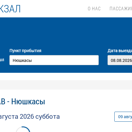
КЗАЛ
О НАС
ПАССАЖИ
Пункт прибытия
Дата выезд
АВ - Нюшкасы
вгуста
2026
суббота
09
авг