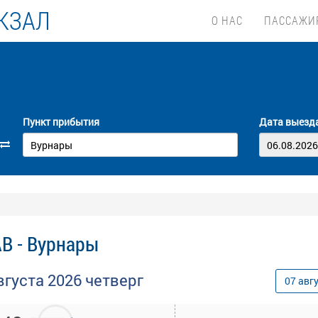
КЗАЛ
О НАС
ПАССАЖИ
Пункт прибытия
Дата выезд
В - Вурнары
вгуста
2026
четверг
07
авг