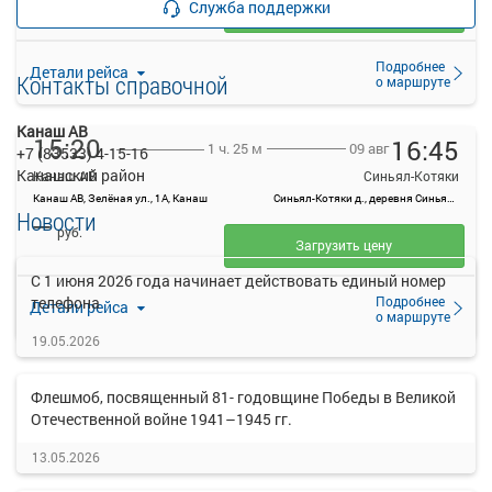
Служба поддержки
Загрузить цену
Подробнее
Детали рейса
Контакты справочной
о маршруте
Канаш АВ
15:20
16:45
09 авг
1 ч. 25 м
+7 (83533) 4-15-16
Канашский район
Канаш АВ
Синьял-Котяки
Канаш АВ, Зелёная ул., 1А, Канаш
Синьял-Котяки д., деревня Синьял-Котяки, Россия
Новости
—
руб.
Загрузить цену
C 1 июня 2026 года начинает действовать единый номер
Подробнее
телефона
Детали рейса
о маршруте
19.05.2026
Флешмоб, посвященный 81- годовщине Победы в Великой
Отечественной войне 1941–1945 гг.
13.05.2026