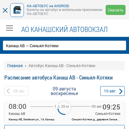
НА АВТОБУС на ANDROID
Билеты на автобус в мобильном приложении
Скачать
НА АВТОБУС
АО КАНАШСКИЙ АВТОВОКЗАЛ
Главная
Автобус Канаш АВ - Синьял-Котяки
Расписание автобуса Канаш АВ - Синьял-Котяки
09 августа
08
авг
10
авг
воскресенье
08:00
09:25
09 авг
1 ч. 25 м
Канаш АВ
Синьял-Котяки
Канаш АВ, Зелёная ул., 1А, Канаш
Синьял-Котяки д., деревня Синьял-Котяки, Россия
—
руб.