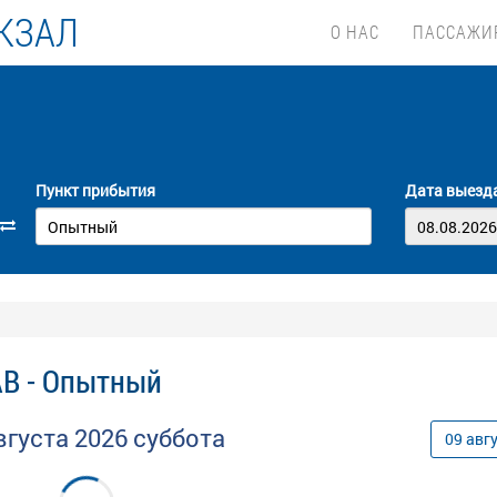
КЗАЛ
О НАС
ПАССАЖИ
Пункт прибытия
Дата выезд
АВ - Опытный
вгуста
2026
суббота
09
авг