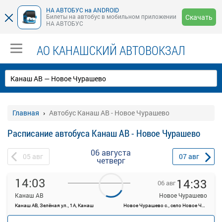
НА АВТОБУС на ANDROID
Билеты на автобус в мобильном приложении
Скачать
НА АВТОБУС
АО КАНАШСКИЙ АВТОВОКЗАЛ
Главная
Автобус Канаш АВ - Новое Чурашево
Расписание автобуса Канаш АВ - Новое Чурашево
06 августа
05
авг
07
авг
четверг
14:03
14:33
06 авг
Канаш АВ
Новое Чурашево
Канаш АВ, Зелёная ул., 1А, Канаш
Новое Чурашево с., село Новое Чурашево, Россия
—
руб.