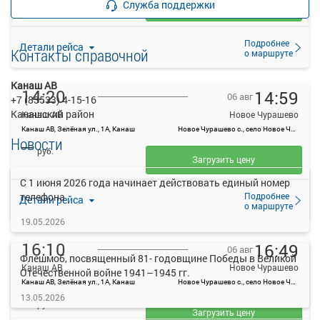
Служба поддержки
Загрузить цену
Подробнее
Детали рейса
Контакты справочной
о маршруте
Канаш АВ
14:20
14:59
06 авг
+7 (83533) 4-15-16
Канашский район
Канаш АВ
Новое Чурашево
Канаш АВ, Зелёная ул., 1А, Канаш
Новое Чурашево с., село Новое Чурашево, Россия
Новости
—
руб.
Загрузить цену
C 1 июня 2026 года начинает действовать единый номер
Подробнее
телефона
Детали рейса
о маршруте
19.05.2026
16:10
16:49
06 авг
Флешмоб, посвященный 81- годовщине Победы в Великой
Канаш АВ
Новое Чурашево
Отечественной войне 1941–1945 гг.
Канаш АВ, Зелёная ул., 1А, Канаш
Новое Чурашево с., село Новое Чурашево, Россия
—
13.05.2026
руб.
Загрузить цену