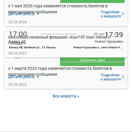
с 1 мая 2026 года изменяется стоимость билетов в
пригородном сообщении
Подробнее
Детали рейса
о маршруте
23.04.2026
17:00
17:39
06 авг
Массовый песенный флешмоб «КанТЭТ поет песни о
Канаш АВ
Новое Чурашево
Победе!»
Канаш АВ, Зелёная ул., 1А, Канаш
Новое Чурашево с., село Новое Чурашево, Россия
—
06.05.2022
руб.
Загрузить цену
с 1 марта 2022 года изменяется стоимость билетов в
пригородном сообщении
Подробнее
Детали рейса
о маршруте
25.04.2022
Все новости »