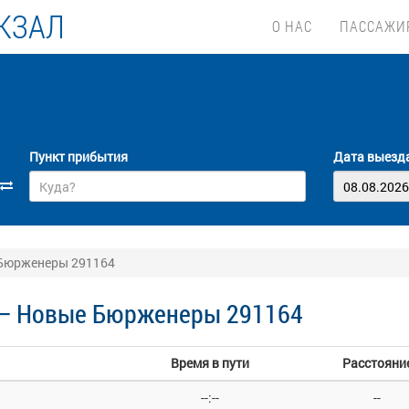
КЗАЛ
О НАС
ПАССАЖИ
Пункт прибытия
Дата выезд
 Бюрженеры 291164
 — Новые Бюрженеры 291164
Время в пути
Расстояни
--:--
--